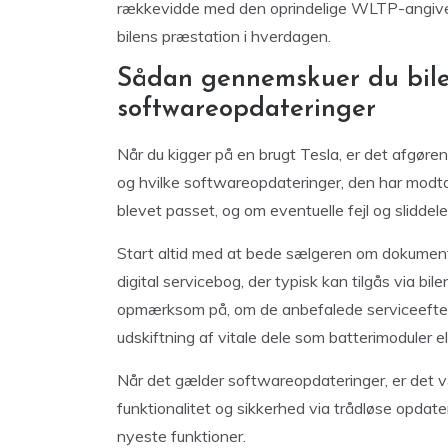
rækkevidde med den oprindelige WLTP-angivelse 
bilens præstation i hverdagen.
Sådan gennemskuer du bilen
softwareopdateringer
Når du kigger på en brugt Tesla, er det afgør
og hvilke softwareopdateringer, den har modtag
blevet passet, og om eventuelle fejl og sliddele
Start altid med at bede sælgeren om dokumentat
digital servicebog, der typisk kan tilgås via b
opmærksom på, om de anbefalede serviceeftersy
udskiftning af vitale dele som batterimoduler el
Når det gælder softwareopdateringer, er det væ
funktionalitet og sikkerhed via trådløse opdate
nyeste funktioner.