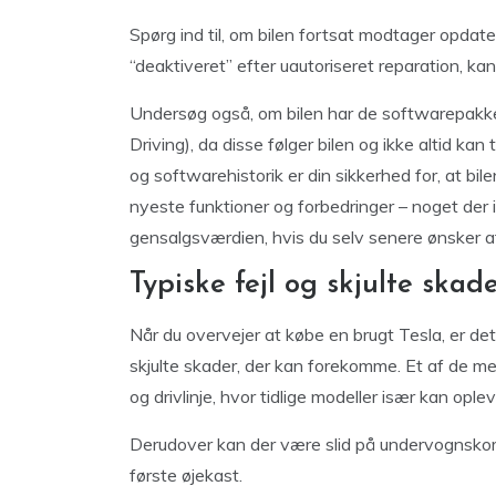
Spørg ind til, om bilen fortsat modtager opdater
“deaktiveret” efter uautoriseret reparation, k
Undersøg også, om bilen har de softwarepakker,
Driving), da disse følger bilen og ikke altid ka
og softwarehistorik er din sikkerhed for, at bil
nyeste funktioner og forbedringer – noget der
gensalgsværdien, hvis du selv senere ønsker at
Typiske fejl og skjulte skad
Når du overvejer at købe en brugt Tesla, er de
skjulte skader, der kan forekomme. Et af de mest
og drivlinje, hvor tidlige modeller især kan ople
Derudover kan der være slid på undervognskomp
første øjekast.