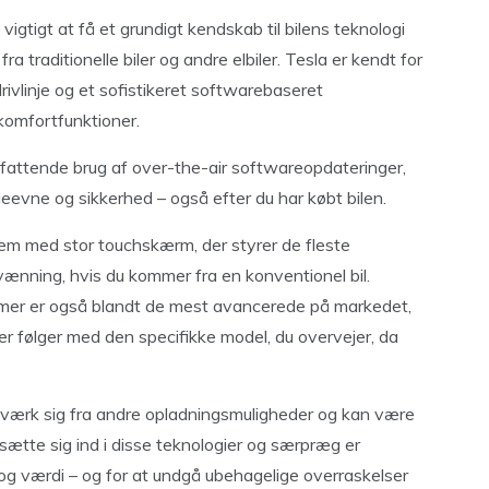
vigtigt at få et grundigt kendskab til bilens teknologi
a traditionelle biler og andre elbiler. Tesla er kendt for
rivlinje og et sofistikeret softwarebaseret
 komfortfunktioner.
fattende brug af over-the-air softwareopdateringer,
eevne og sikkerhed – også efter du har købt bilen.
em med stor touchskærm, der styrer de fleste
tilvænning, hvis du kommer fra en konventionel bil.
emer er også blandt de mest avancerede på markedet,
der følger med den specifikke model, du overvejer, da
tværk sig fra andre opladningsmuligheder og kan være
t sætte sig ind i disse teknologier og særpræg er
 og værdi – og for at undgå ubehagelige overraskelser