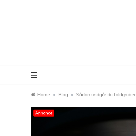
Skip
to
content
Home
»
Blog
»
Sådan undgår du faldgruber 
Annonce