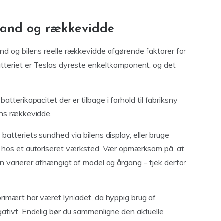
stand og rækkevidde
tand og bilens reelle rækkevidde afgørende faktorer for
atteriet er Teslas dyreste enkeltkomponent, og det
atterikapacitet der er tilbage i forhold til fabriksny
lens rækkevidde.
atteriets sundhed via bilens display, eller bruge
st hos et autoriseret værksted. Vær opmærksom på, at
njen varierer afhængigt af model og årgang – tjek derfor
primært har været lynladet, da hyppig brug af
egativt. Endelig bør du sammenligne den aktuelle