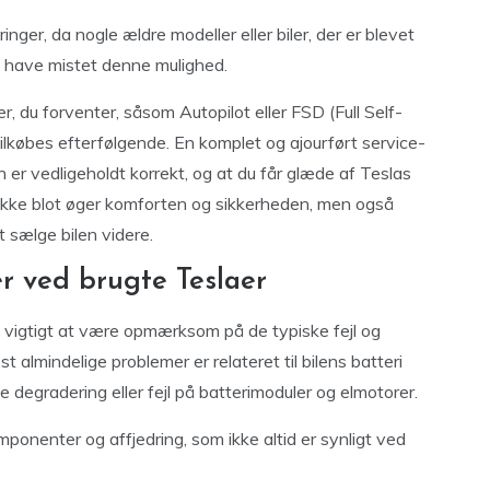
inger, da nogle ældre modeller eller biler, der er blevet
an have mistet denne mulighed.
 du forventer, såsom Autopilot eller FSD (Full Self-
n tilkøbes efterfølgende. En komplet og ajourført service-
en er vedligeholdt korrekt, og at du får glæde af Teslas
 ikke blot øger komforten og sikkerheden, men også
 sælge bilen videre.
er ved brugte Teslaer
t vigtigt at være opmærksom på de typiske fejl og
 almindelige problemer er relateret til bilens batteri
ve degradering eller fejl på batterimoduler og elmotorer.
onenter og affjedring, som ikke altid er synligt ved