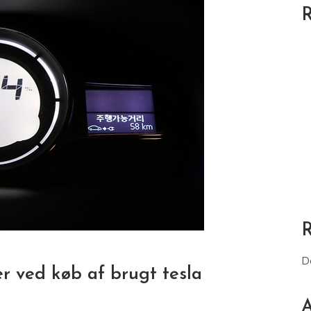
R
D
 ved køb af brugt tesla
A