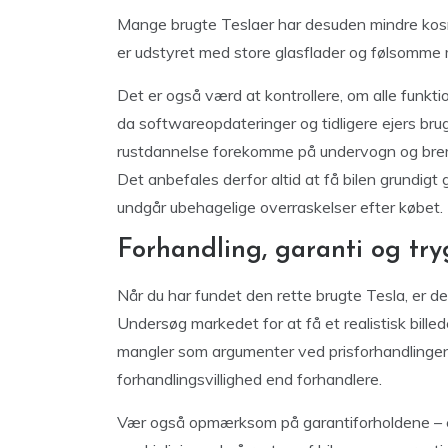
Mange brugte Teslaer har desuden mindre kosmet
er udstyret med store glasflader og følsomme m
Det er også værd at kontrollere, om alle funkti
da softwareopdateringer og tidligere ejers bru
rustdannelse forekomme på undervogn og bremse
Det anbefales derfor altid at få bilen grundig
undgår ubehagelige overraskelser efter købet.
Forhandling, garanti og tr
Når du har fundet den rette brugte Tesla, er de
Undersøg markedet for at få et realistisk billede
mangler som argumenter ved prisforhandlingen.
forhandlingsvillighed end forhandlere.
Vær også opmærksom på garantiforholdene – elb