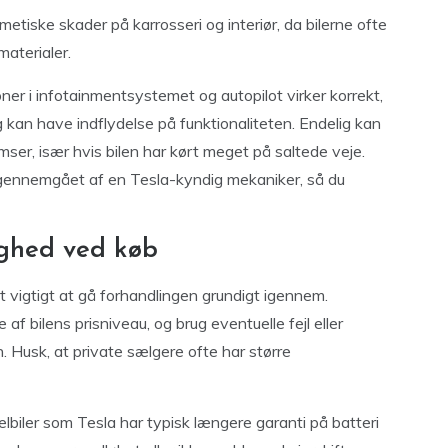
iske skader på karrosseri og interiør, da bilerne ofte
aterialer.
oner i infotainmentsystemet og autopilot virker korrekt,
g kan have indflydelse på funktionaliteten. Endelig kan
r, især hvis bilen har kørt meget på saltede veje.
t gennemgået af en Tesla-kyndig mekaniker, så du
yghed ved køb
t vigtigt at gå forhandlingen grundigt igennem.
 af bilens prisniveau, og brug eventuelle fejl eller
 Husk, at private sælgere ofte har større
iler som Tesla har typisk længere garanti på batteri